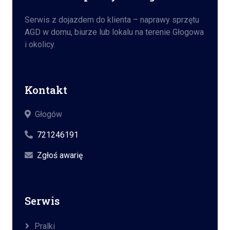
Serwis z dojazdem do klienta – naprawy sprzętu
AGD w domu, biurze lub lokalu na terenie Głogowa
i okolicy.
Kontakt
Głogów
721246191
Zgłoś awarię
Serwis
Pralki