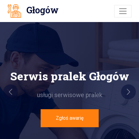
Głogów
Serwis pralek Głogów
usługi serwisowe pralek
Previous
Next
Zgłoś awarię