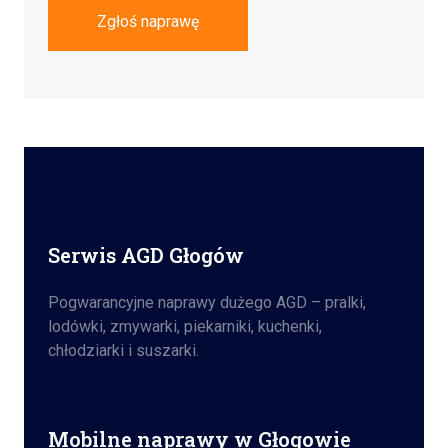
Zgłoś naprawę
Serwis AGD Głogów
Pogwarancyjne naprawy dużego AGD – pralki,
lodówki, zmywarki, piekarniki, kuchenki,
chłodziarki i suszarki.
Mobilne naprawy w Głogowie